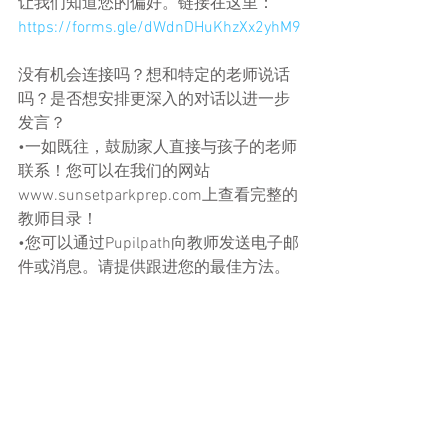
让我们知道您的偏好。链接在这里：
https://forms.gle/dWdnDHuKhzXx2yhM9
没有机会连接吗？想和特定的老师说话
吗？是否想安排更深入的对话以进一步
发言？
•一如既往，鼓励家人直接与孩子的老师
联系！您可以在我们的网站
www.sunsetparkprep.com上查看完整的
教师目录！
•您可以通过Pupilpath向教师发送电子邮
件或消息。请提供跟进您的最佳方法。
•您可以随时致电646-942-3106与我们
的家长协调员伊夫琳·德利兹（Evelyn 
Deliz）联系，以寻求协助，安排其他时
间与孩子的老师交谈。
希望您和您的家人在这段时间内安全。
如果在这段时间内我们能做些什么来帮