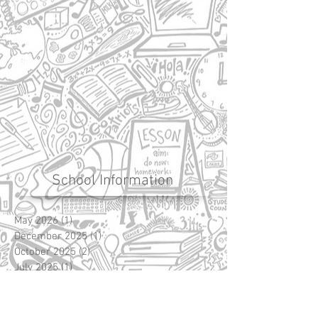
School Information
May 2026
(1)
1 post
December 2025
(1)
1 post