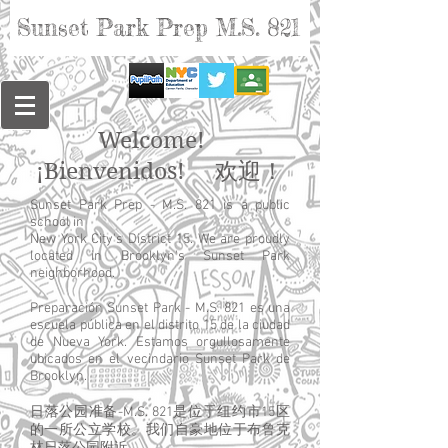
Sunset Park Prep M.S. 821
Welcome!
¡Bienvenidos! 欢迎！
Sunset Park Prep - M.S. 821 is a public
school in
New York City's District 15. We are proudly
located in Brooklyn's Sunset Park
neighborhood.
Preparación Sunset Park - M.S. 821 es una
escuela pública en el distrito 15 de la ciudad
de Nueva York. Estamos orgullosamente
ubicados en el vecindario Sunset Park de
Brooklyn.
日落公园准备-M.S. 821是位于纽约市15区
的一所公立学校。我们自豪地位于布鲁克