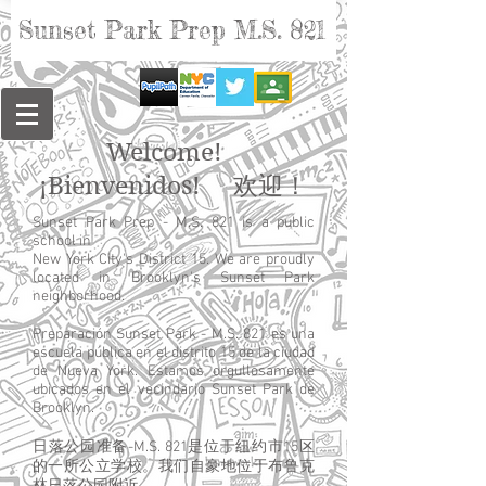
Sunset Park Prep M.S. 821
Welcome!
¡Bienvenidos! 欢迎！
Sunset Park Prep - M.S. 821 is a public
school in
New York City's District 15. We are proudly
located in Brooklyn's Sunset Park
neighborhood.
Preparación Sunset Park - M.S. 821 es una
escuela pública en el distrito 15 de la ciudad
de Nueva York. Estamos orgullosamente
ubicados en el vecindario Sunset Park de
Brooklyn.
日落公园准备-M.S. 821是位于纽约市15区
的一所公立学校。我们自豪地位于布鲁克