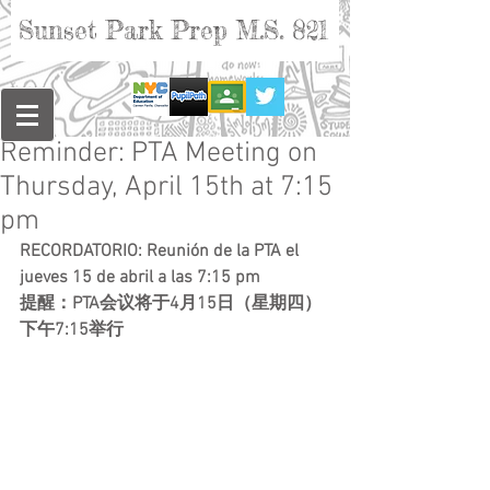
Sunset Park Prep M.S. 821
Reminder: PTA Meeting on
Thursday, April 15th at 7:15
pm
RECORDATORIO: Reunión de la PTA el 
jueves 15 de abril a las 7:15 pm
提醒：PTA会议将于4月15日（星期四）
下午7:15举行